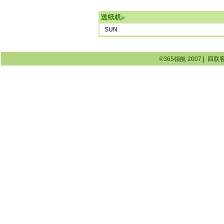
送纸机
»
SUN
©365领航 2007
|
四联