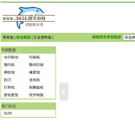
邮箱登录界面链接
商务版
|
纸包装版
|
五金塑料版
|
印刷配套
水印联动
印刷机
预印机
数码印刷
网纹辊
橡胶辊
刮刀
送纸机
打样机
制雕版机
胶轮胶垫
软件制版
热门站点
SUN