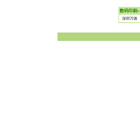
数码印刷
»
深圳万德