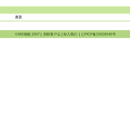
惠普
©365领航 2007
|
四联客户云
|
加入我们
|
|
沪ICP备15028545号