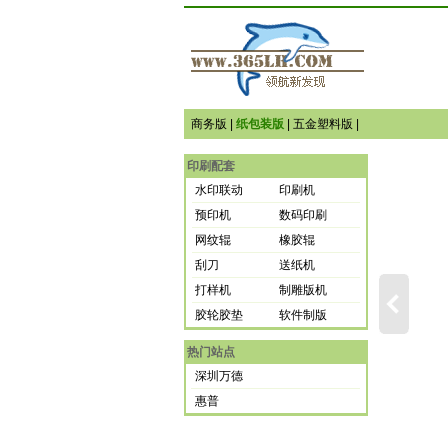
商务版
|
纸包装版
|
五金塑料版
|
印刷配套
水印联动
印刷机
预印机
数码印刷
网纹辊
橡胶辊
刮刀
送纸机
打样机
制雕版机
胶轮胶垫
软件制版
热门站点
深圳万德
惠普