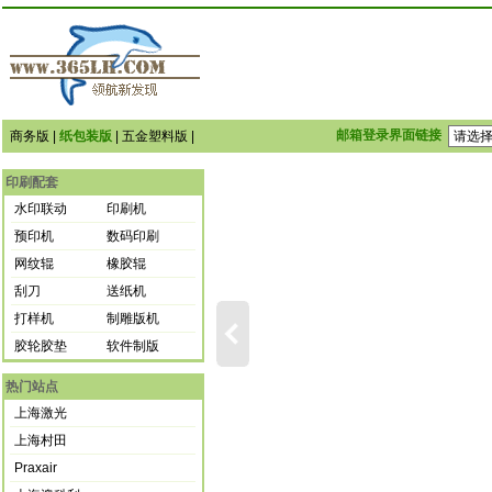
邮箱登录界面链接
商务版
|
纸包装版
|
五金塑料版
|
印刷配套
水印联动
印刷机
预印机
数码印刷
网纹辊
橡胶辊
刮刀
送纸机
打样机
制雕版机
胶轮胶垫
软件制版
热门站点
上海激光
上海村田
Praxair