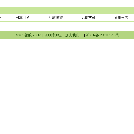
逊
日本TLV
江苏腾旋
无锡艾可
泉州玉杰
©365领航 2007
|
四联客户云
|
加入我们
|
|
沪ICP备15028545号