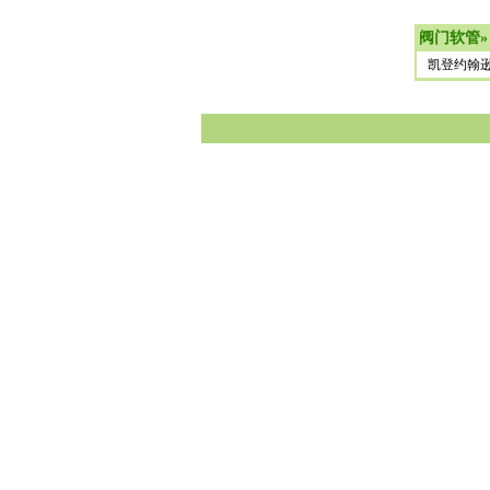
阀门软管
»
凯登约翰