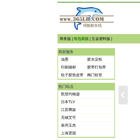
商务版
|
纸包装版
|
五金塑料版
|
耗材服务
油墨
胶水淀粉
印刷辅材
胶带打包带
轮子胶垫皮带
阀门软管
热门站点
凯登约翰逊
日本TLV
江苏腾旋
无锡艾可
泉州玉杰
上海贤国