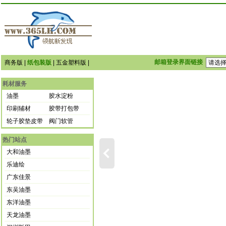
邮箱登录界面链接
商务版
|
纸包装版
|
五金塑料版
|
耗材服务
油墨
胶水淀粉
印刷辅材
胶带打包带
轮子胶垫皮带
阀门软管
热门站点
大和油墨
乐迪绘
广东佳景
东吴油墨
东洋油墨
天龙油墨