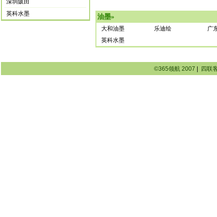
深圳阪田
英科水墨
油墨
»
大和油墨
乐迪绘
广
英科水墨
©365领航 2007
|
四联