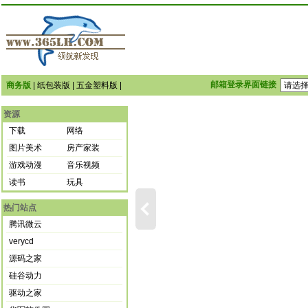
邮箱登录界面链接
商务版
|
纸包装版
|
五金塑料版
|
资源
下载
网络
图片美术
房产家装
游戏动漫
音乐视频
读书
玩具
热门站点
腾讯微云
verycd
源码之家
硅谷动力
驱动之家