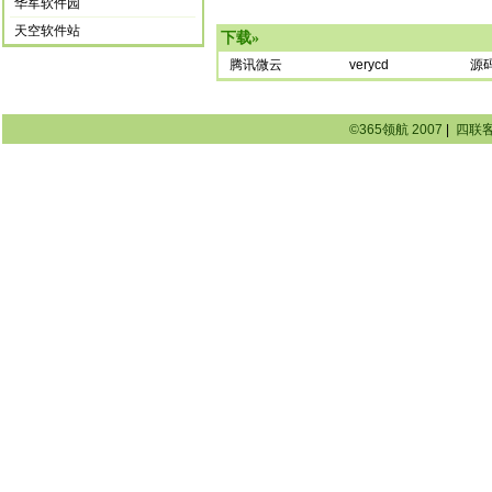
华军软件园
天空软件站
下载
»
腾讯微云
verycd
源
©365领航 2007
|
四联