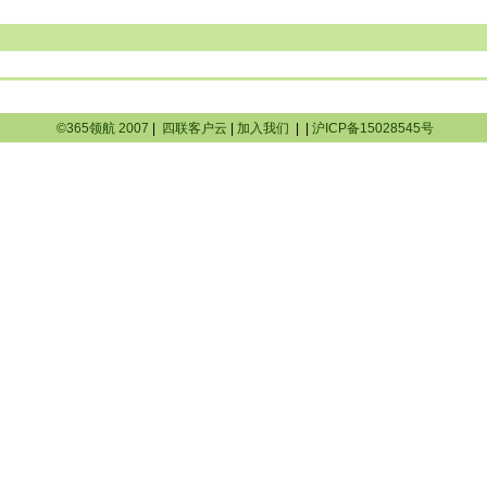
©365领航 2007
|
四联客户云
|
加入我们
|
|
沪ICP备15028545号