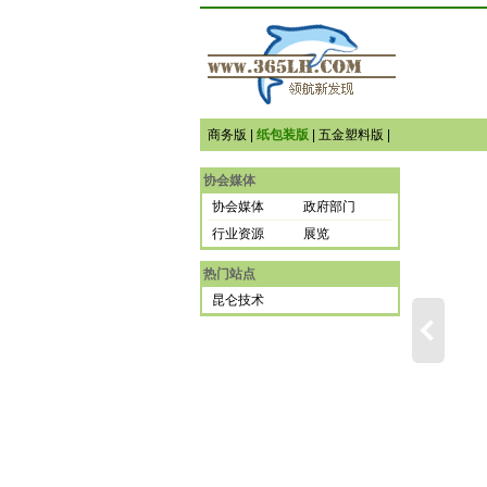
商务版
|
纸包装版
|
五金塑料版
|
协会媒体
协会媒体
政府部门
行业资源
展览
热门站点
昆仑技术