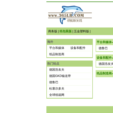
商务版
|
纸包装版
|
五金塑料版
|
海外
平台和媒体
平台和媒体
设备和配件
德鲁巴
纸品制造商
设备和配件
热门站点
德国浩友
德国浩友夫
纸品制造商
德国GKD输送带
德鲁巴
杜塞尔多夫
全球纸箱网