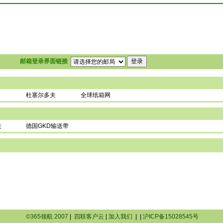
邮箱登录界面链接
»
杜塞尔多夫
全球纸箱网
»
夫
德国GKD输送带
»
©365领航 2007
|
四联客户云
|
加入我们
|
|
沪ICP备15028545号